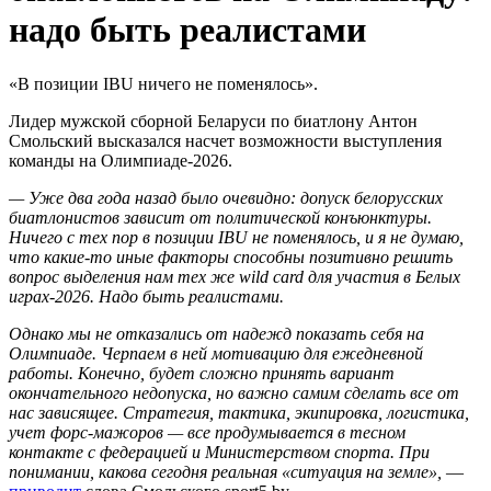
надо быть реалистами
«В позиции IBU ничего не поменялось».
Лидер мужской сборной Беларуси по биатлону Антон
Смольский высказался насчет возможности выступления
команды на Олимпиаде-2026.
— Уже два года назад было очевидно: допуск белорусских
биатлонистов зависит от политической конъюнктуры.
Ничего с тех пор в позиции IBU не поменялось, и я не думаю,
что какие-то иные факторы способны позитивно решить
вопрос выделения нам тех же wild card для участия в Белых
играх-2026. Надо быть реалистами.
Однако мы не отказались от надежд показать себя на
Олимпиаде. Черпаем в ней мотивацию для ежедневной
работы. Конечно, будет сложно принять вариант
окончательного недопуска, но важно самим сделать все от
нас зависящее. Стратегия, тактика, экипировка, логистика,
учет форс-мажоров — все продумывается в тесном
контакте с федерацией и Министерством спорта. При
понимании, какова сегодня реальная «ситуация на земле»,
—