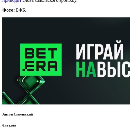
приводит
слова Смольского sport5.by.
Фото:
БФБ.
Антон Смольский
биатлон