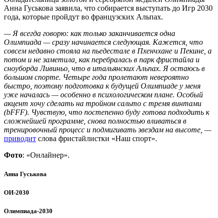
Анна Гуськова заявила, что собирается выступать до Игр 2030
года, которые пройдут во французских Альпах.
— Я всегда говорю: как только заканчивается одна
Олимпиада — сразу начинается следующая. Кажется, что
совсем недавно стояла на пьедестале в Пхенчхане и Пекине, а
потом и не заметила, как перебралась в парк фристайла и
сноуборда Ливиньо, что в итальянских Альпах. Я остаюсь в
большом спорте. Четыре года пролетают невероятно
быстро, поэтому подготовка к будущей Олимпиаде у меня
уже началась — особенно в психологическом плане. Особый
акцент хочу сделать на тройном сальто с тремя винтами
(bFFF). Чувствую, что постепенно буду готова подходить к
сложнейшей программе, снова полностью вливаться в
тренировочный процесс и подмигивать звездам на высоте, —
приводит
слова фристайлистки «Наш спорт».
Фото
: «Онлайнер».
Анна Гуськова
ОИ-2030
Олимпиада-2030