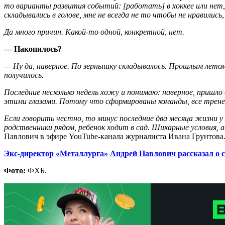
то варианты развития событий: [работать] в хоккее или нет
складывались в голове, мне не всегда не то чтобы не нравились,
Да много причин. Какой-то одной, конкретной, нет.
— Накопилось?
— Ну да, наверное. По зернышку складывалось. Прошлым летом 
получилось.
Последние несколько недель хожу и понимаю: наверное, пришл
этими глазами. Потому что сформированы команды, все трене
Если говорить честно, то минус последние два месяца жизни 
родственники рядом, ребенок ходит в сад. Шикарные условия,
Павлович в эфире YouTube-канала журналиста Ивана Грунтова
Экс-директор «Металлурга» Андрей Павлович рассказал о 
Фото:
ФХБ.