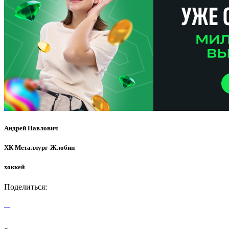
Андрей Павлович
ХК Металлург-Жлобин
хоккей
Поделиться: