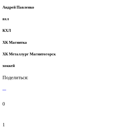
Андрей Павленко
вхл
КХЛ
ХК Магнитка
ХК Металлург Магнитогорск
хоккей
Поделиться:
0
1