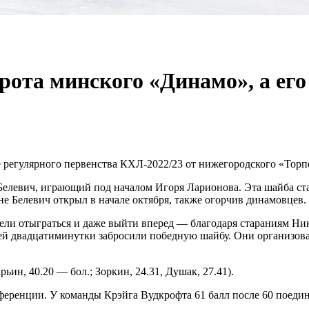
рота минского «Динамо», а его
регулярного первенства КХЛ-2022/23 от нижегородского «Торпед
Белевич, играющий под началом Игоря Ларионова. Эта шайба ст
не Белевич открыл в начале октября, также огорчив динамовцев. 
умели отыграться и даже выйти вперед — благодаря стараниям Н
дней двадцатиминутки забросили победную шайбу. Они организов
арьин, 40.20 — бол.; Зоркин, 24.31, Душак, 27.41).
ференции. У команды Крэйга Вудкрофта 61 балл после 60 поеди