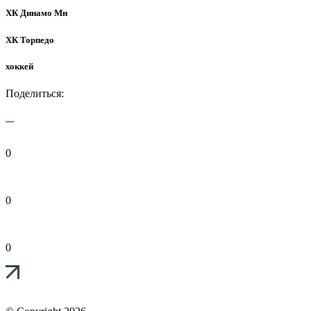
ХК Динамо Мн
ХК Торпедо
хоккей
Поделиться:
0
0
0