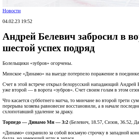
Новости
04.02.23
19:52
Андрей Белевич забросил в во
шестой успех подряд
Болельщики «зубров» огорчены.
Минское «Динамо» на выезде потерпело поражение в поединке 
Счет в этой встрече открыл белорусский нападающий Андрей 
уже второй — в ворота «зубров». Счет своим голам в этом сезо
Что касается субботнего матча, то минчане во второй трети с
перерыва хозяева равновесие восстановили, а в начале после
схлопотавший удаление за драку.
Торпедо — Динамо Мн — 3:2
(Белевич, 18.57, Сизов, 36.52, Д
«Динамо» сохранило за собой восьмую строчку в западной кон
балла, но имеющий игру в запасе.