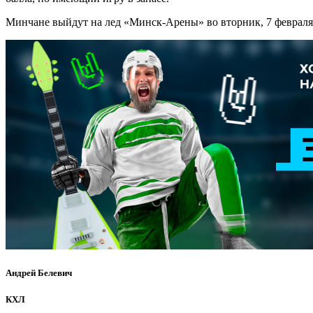
Минчане выйдут на лед «Минск-Арены» во вторник, 7 февраля, к
Андрей Белевич
КХЛ