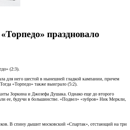
 «Торпедо» праздновало
о» (2:3).
ала для него шестой в нынешней гладкой кампании, причем
Тогда «Торпедо» также выиграло (5:2).
икиты Зоркина и Джозефа Душака. Однако еще до второго
али ее, будучи в большинстве. «Подвел» «зубров» Ник Меркли,
нков. В спину дышит московский «Спартак», отстающий на три