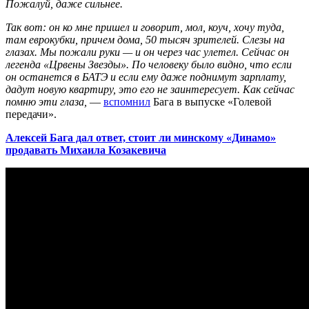
Пожалуй, даже сильнее.
Так вот: он ко мне пришел и говорит, мол, коуч, хочу туда,
там еврокубки, причем дома, 50 тысяч зрителей. Слезы на
глазах. Мы пожали руки — и он через час улетел. Сейчас он
легенда «Црвены Звезды». По человеку было видно, что если
он останется в БАТЭ и если ему даже поднимут зарплату,
дадут новую квартиру, это его не заинтересует. Как сейчас
помню эти глаза,
—
вспомнил
Бага в выпуске «Голевой
передачи».
Алексей Бага дал ответ, стоит ли минскому «Динамо»
продавать Михаила Козакевича