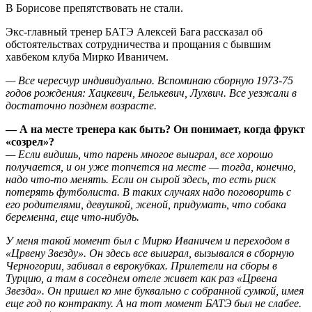
В Борисове препятствовать не стали.
Экс-главный тренер БАТЭ Алексей Бага рассказал об
обстоятельствах сотрудничества и прощания с бывшим
хавбеком клуба Мирко Иваничем.
— Все чересчур индивидуально. Вспоминаю сборную 1973-75
годов рождения: Хацкевич, Белькевич, Лухвич. Все уезжали в
достаточно позднем возрасте.
— А на месте тренера как быть? Он понимает, когда фрукт
«созрел»?
— Если видишь, что парень многое выиграл, все хорошо
получается, и он уже топчется на месте — тогда, конечно,
надо что-то менять. Если он сырой здесь, то есть риск
потерять футболиста. В таких случаях надо поговорить с
его родителями, девушкой, женой, придумать, что собака
беременна, еще что-нибудь.
У меня такой момент был с Мирко Иваничем и переходом в
«Црвену Звезду». Он здесь все выиграл, вызывался в сборную
Черногории, забивал в еврокубках. Прилетели на сборы в
Турцию, а там в соседнем отеле живет как раз «Црвена
Звезда». Он пришел ко мне буквально с собранной сумкой, имея
еще год по контракту. А на тот момент БАТЭ был не слабее.