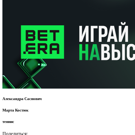
Александра Саснович
Марта Костюк
теннис
Поделиться: