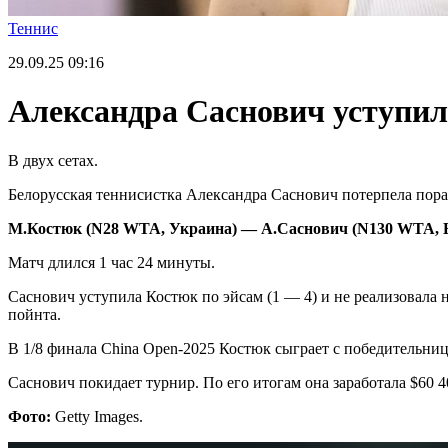
Теннис
29.09.25
09:16
Александра Саснович уступил
В двух сетах.
Белорусская теннисистка Александра Саснович потерпела пора
М.Костюк (
N
28
WTA
, Украина) — А.Саснович (
N
130
WTA
,
Матч длился 1 час 24 минуты.
Саснович уступила Костюк по эйсам (1 — 4) и не реализовала 
пойнта.
В 1/8 финала China Open-2025 Костюк сыграет с победительн
Саснович покидает турнир. По его итогам она заработала $60 
Фото:
Getty Images.