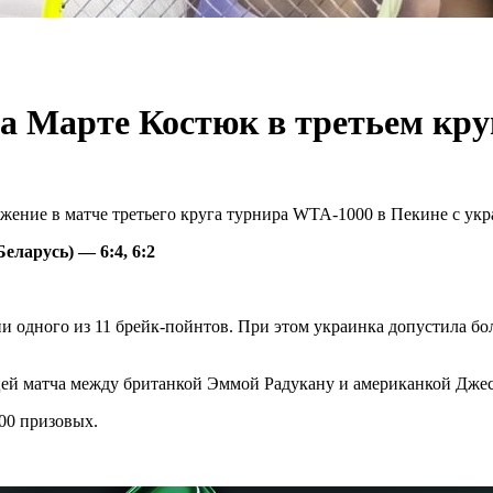
а Марте Костюк в третьем кру
жение в матче третьего круга турнира WTA-1000 в Пекине с ук
 Беларусь) — 6:4, 6:2
ни одного из 11 брейк-пойнтов. При этом украинка допустила бо
ицей матча между британкой Эммой Радукану и американкой Дже
400 призовых.