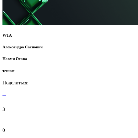
WTA
Александра Саснович
Наоми Осака
теннис
Поделиться:
3
0