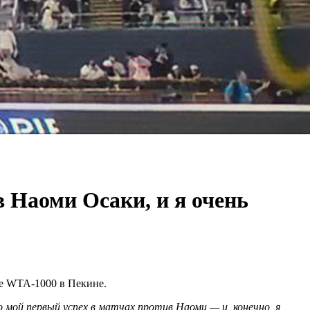
в Наоми Осаки, и я очень
ре WTA-1000 в Пекине.
 мой первый успех в матчах против Наоми — и, конечно, я