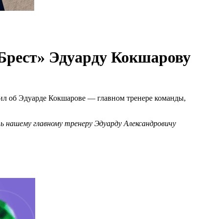
Брест» Эдуарду Кокшарову
л об Эдуарде Кокшарове — главном тренере команды,
ь нашему главному тренеру Эдуарду Александровичу