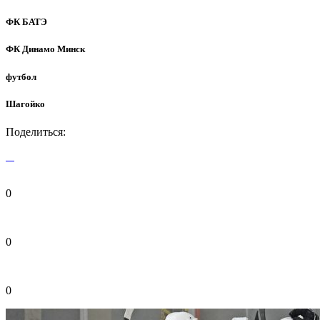
ФК БАТЭ
ФК Динамо Минск
футбол
Шагойко
Поделиться:
0
0
0