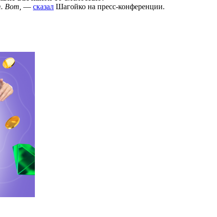
. Вот,
—
сказал
Шагойко на пресс-конференции.