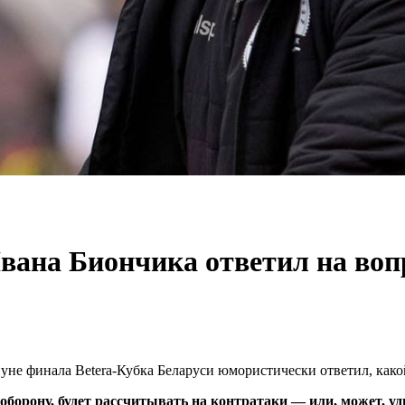
вана Биончика ответил на воп
не финала Betera-Кубка Беларуси юмористически ответил, как
борону, будет рассчитывать на контратаки — или, может, уд