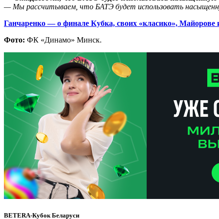
— Мы рассчитываем, что БАТЭ будет использовать насыщенну
Ганчаренко — о финале Кубка, своих «класико», Майорове 
Фото:
ФК «Динамо» Минск.
BETERA-Кубок Беларуси