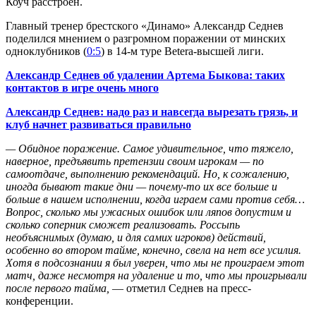
Коуч расстроен.
Главный тренер брестского «Динамо» Александр Седнев
поделился мнением о разгромном поражении от минских
одноклубников (
0:5
) в 14-м туре Betera-высшей лиги.
Александр Седнев об удалении Артема Быкова: таких
контактов в игре очень много
Александр Седнев: надо раз и навсегда вырезать грязь, и
клуб начнет развиваться правильно
— Обидное поражение. Самое удивительное, что тяжело,
наверное, предъявить претензии своим игрокам — по
самоотдаче, выполнению рекомендаций. Но, к сожалению,
иногда бывают такие дни — почему-то их все больше и
больше в нашем исполнении, когда играем сами против себя…
Вопрос, сколько мы ужасных ошибок или ляпов допустим и
сколько соперник сможет реализовать. Россыпь
необъяснимых (думаю, и для самих игроков) действий,
особенно во втором тайме, конечно, свела на нет все усилия.
Хотя в подсознании я был уверен, что мы не проиграем этот
матч, даже несмотря на удаление и то, что мы проигрывали
после первого тайма,
— отметил Седнев на пресс-
конференции.