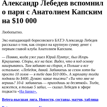
Александр Лебедев вспомнил
о пари с Анатолием Капским
на $10 000
Любопытно.
Экс-нападающий борисовского БАТЭ Александр Лебедев
рассказал о том, как спорил на крупную сумму денег с
первым главой клуба Анатолием Капским.
— Помню, когда уже ушел Юрий Пунтус, был Игорь
Криушенко. Сборы, все на базе. Видел, что я под основу
наигрываюсь. Там забиваю на сборах, в Польше и все
остальное. «Лебедок, давай. Забиваешь за сезон хотя бы
просто 10 голов — я тебе даю $10 000». А зарплату тогда
подняли до $400. Думаю: какие тысячи? «Ты что мне не
веришь? 10-й забиваешь — приходишь за десяткой». Тогда,
кажется, я только 5 забил
, — сказал Лебедев в эфире
подкаста «
На банке».
Betera-высшая лига. Новости, составы, матчи, таблица