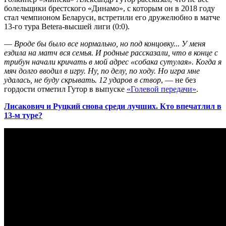
болельщики брестского «Динамо», с которым он в 2018 году
стал чемпионом Беларуси, встретили его дружелюбно в матче
13-го тура Betera-высшей лиги (0:0).
—
Вроде бы было все нормально, но под концовку... У меня
ездила на матч вся семья. И родные рассказали, что в конце с
трибун начали кричать в мой адрес «собака сутулая». Когда я
мяч долго вводил в игру. Ну, по делу, по ходу. Но игра мне
удалась, не буду скрывать. 12 ударов в створ
, — не без
гордости отметил Гутор в выпуске
«Голевой передачи»
.
Лисакович и Руцкий снова среди лучших. Кто впечатлил в
13-м туре?