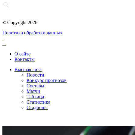
© Copyright 2026
Политика обработки данных
О сайте
Контакты
Высшая лига
Новости
Конкурс прогнозов
Составы
Матчи
Таблица
Статистика
Стадионы