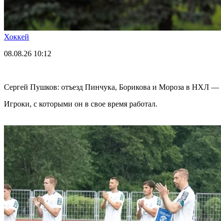
Хоккей
08.08.26
10:12
Сергей Пушков: отъезд Пинчука, Борикова и Мороза в НХЛ — 
Игроки, с которыми он в свое время работал.