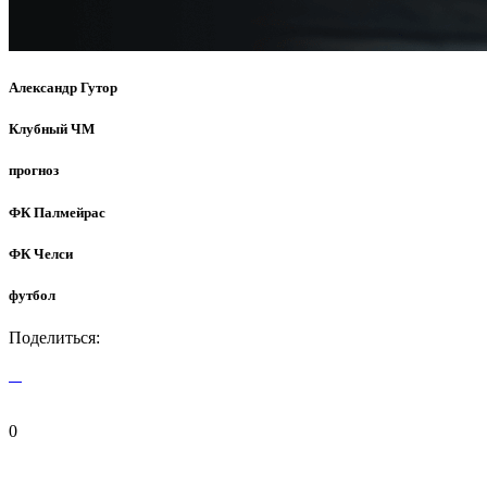
Александр Гутор
Клубный ЧМ
прогноз
ФК Палмейрас
ФК Челси
футбол
Поделиться:
0