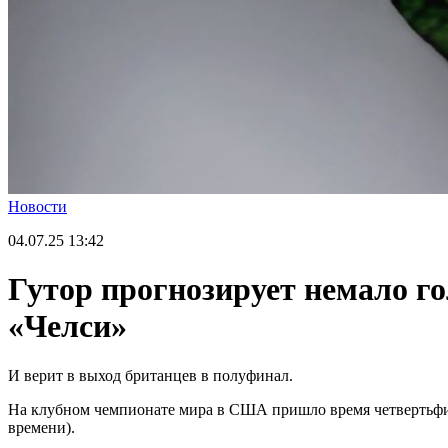
Новости
04.07.25
13:42
Гутор прогнозирует немало г
«Челси»
И верит в выход британцев в полуфинал.
На клубном чемпионате мира в США пришло время четвертьфин
времени).