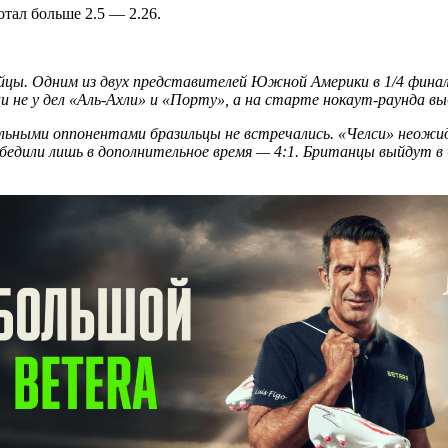
отал больше 2.5 — 2.26.
йцы. Одним из двух представителей Южной Америки в 1/4 финал
и не у дел «Аль-Ахли» и «Порту», а на старте нокаут-раунда в
льными оппонентами бразильцы не встречались. «Челси» неожид
победили лишь в дополнительное время — 4:1. Британцы выйдут