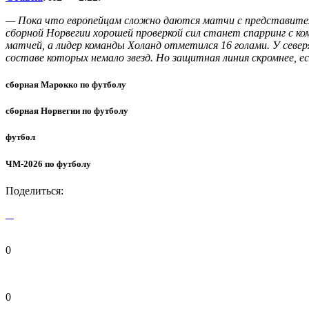
— Пока что европейцам сложно даются матчи с представителям
сборной Норвегии хорошей проверкой сил станет спарринг с ком
матчей, а лидер команды Холанд отметился 16 голами. У севе
составе которых немало звезд. Но защитная линия скромнее, 
сборная Марокко по футболу
сборная Норвегии по футболу
футбол
ЧМ-2026 по футболу
Поделиться:
0
0