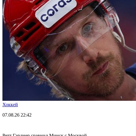
Хоккей
07.08.26
22:42
Ретт Гарднер сравнил Минск с Москвой