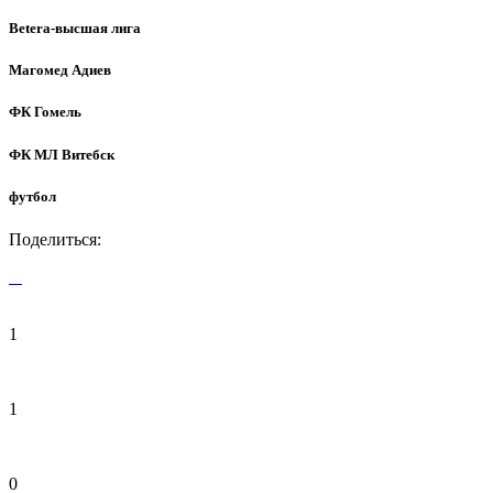
Betera-высшая лига
Магомед Адиев
ФК Гомель
ФК МЛ Витебск
футбол
Поделиться:
1
1
0