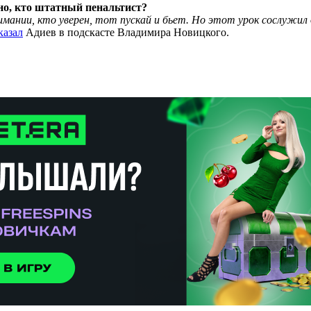
но, кто штатный пенальтист?
мании, кто уверен, тот пускай и бьет. Но этот урок сослужил 
казал
Адиев в подскасте Владимира Новицкого.