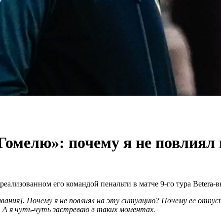
Гомелю»: почему я не повлиял 
ализованном его командой пенальти в матче 9-го тура Betera-в
ивания]. Почему я не повлиял на эту ситуацию? Почему ее отпус
. А я чуть-чуть застреваю в таких моментах.