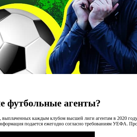
ие футбольные агенты?
 выплаченных каждым клубом высшей лиги агентам в 2020 году
 информация подается ежегодно согласно требованиям УЕФА. Про