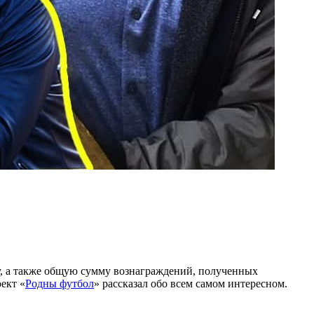
, а также общую сумму вознаграждений, полученных
ект «
Родны футбол
» рассказал обо всем самом интересном.