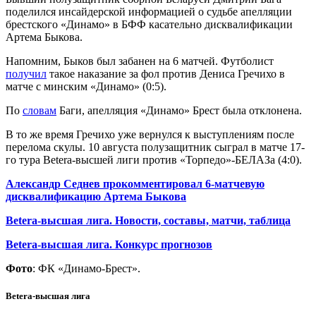
поделился инсайдерской информацией о судьбе апелляции
брестского «Динамо» в БФФ касательно дисквалификации
Артема Быкова.
Напомним, Быков был забанен на 6 матчей. Футболист
получил
такое наказание за фол против Дениса Гречихо в
матче с минским «Динамо» (0:5).
По
словам
Баги, апелляция «Динамо» Брест была отклонена.
В то же время Гречихо уже вернулся к выступлениям после
перелома скулы. 10 августа полузащитник сыграл в матче 17-
го тура Betera-высшей лиги против «Торпедо»-БЕЛАЗа (4:0).
Александр Седнев прокомментировал 6-матчевую
дисквалификацию Артема Быкова
Betera-высшая лига. Новости, составы, матчи, таблица
Betera-высшая лига. Конкурс прогнозов
Фото
: ФК «Динамо-Брест».
Betera-высшая лига