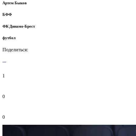
Артем Быков
БФФ
ФК Динамо-Брест
футбол
Поделиться:
1
0
0