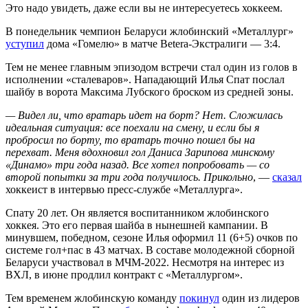
Это надо увидеть, даже если вы не интересуетесь хоккеем.
В понедельник чемпион Беларуси жлобинский «Металлург»
уступил
дома «Гомелю» в матче Betera-Экстралиги — 3:4.
Тем не менее главным эпизодом встречи стал один из голов в
исполнении «сталеваров». Нападающий Илья Спат послал
шайбу в ворота Максима Лубского броском из средней зоны.
— Видел ли, что вратарь идет на борт? Нет. Сложилась
идеальная ситуация: все поехали на смену, и если бы я
пробросил по борту, то вратарь точно пошел бы на
перехват. Меня вдохновил гол Даниса Зарипова минскому
«Динамо» три года назад. Все хотел попробовать — со
второй попытки за три года получилось. Прикольно
, —
сказал
хоккеист в интервью пресс-службе «Металлурга».
Спату 20 лет. Он является воспитанником жлобинского
хоккея. Это его первая шайба в нынешней кампании. В
минувшем, победном, сезоне Илья оформил 11 (6+5) очков по
системе гол+пас в 43 матчах. В составе молодежной сборной
Беларуси участвовал в МЧМ-2022. Несмотря на интерес из
ВХЛ, в июне продлил контракт с «Металлургом».
Тем временем жлобинскую команду
покинул
один из лидеров