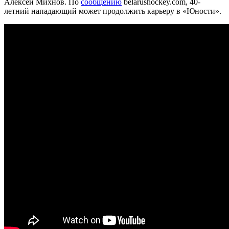
Алексей Михнов. По
сообщению
belarushockey.com, 40-
летний нападающий может продолжить карьеру в «Юности».