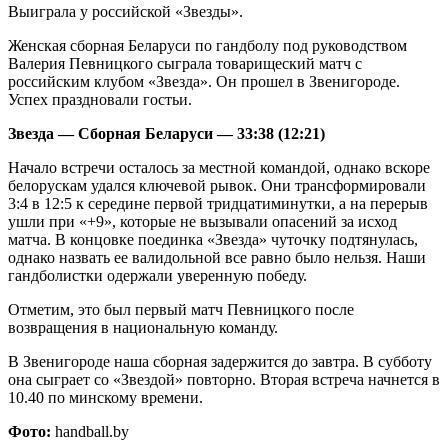
Выиграла у российской «Звезды».
Женская сборная Беларуси по гандболу под руководством
Валерия Певницкого сыграла товарищеский матч с
российским клубом «Звезда». Он прошел в Звенигороде.
Успех праздновали гостьи.
Звезда — Сборная Беларуси — 33:38 (12:21)
Начало встречи осталось за местной командой, однако вскоре
белорускам удался ключевой рывок. Они трансформировали
3:4 в 12:5 к середине первой тридцатиминутки, а на перерыв
ушли при «+9», которые не вызывали опасений за исход
матча. В концовке поединка «Звезда» чуточку подтянулась,
однако назвать ее валидольной все равно было нельзя. Наши
гандболистки одержали уверенную победу.
Отметим, это был первый матч Певницкого после
возвращения в национальную команду.
В Звенигороде наша сборная задержится до завтра. В субботу
она сыграет со «Звездой» повторно. Вторая встреча начнется в
10.40 по минскому времени.
Фото:
handball.by