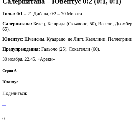
Салернитана – Ювентус 0:2 (0:1, 0:1)
Голы: 0:1
– 21 Дибала, 0:2 – 70 Мората.
Салернитана:
Белец, Кешрида (Скьявоне, 50), Весели, Дьомбер
65).
Ювентус:
Шченсны, Куадрадо, де Лигт, Кьеллини, Пеллегрини (А
Предупреждения:
Гальоло (25), Локателли (60).
30 ноября, 22.45, «Ареки»
Серия А
Ювентус
Поделиться:
0