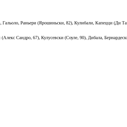
, Гальоло, Раньери (Ярошиньски, 82), Кулибали, Капецци (Ди Так
лекс Сандро, 67), Кулусевски (Соуле, 90), Дибала, Бернардески 