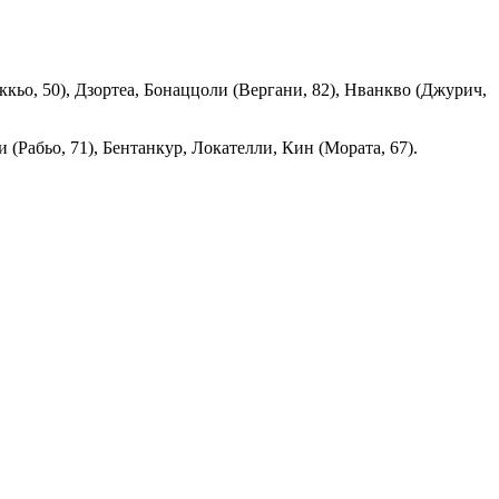
кьо, 50), Дзортеа, Бонаццоли (Вергани, 82), Нванкво (Джурич,
(Рабьо, 71), Бентанкур, Локателли, Кин (Мората, 67).