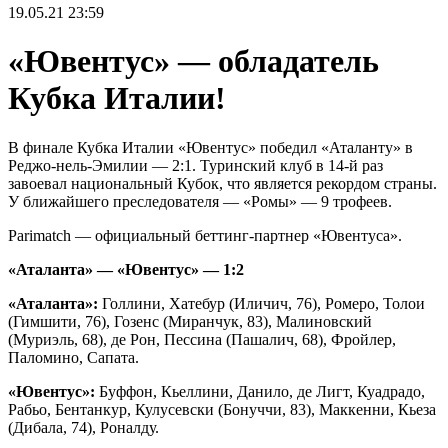
19.05.21
23:59
«Ювентус» — обладатель
Кубка Италии!
В финале Кубка Италии «Ювентус» победил «Аталанту» в
Реджо-нель-Эмилии — 2:1. Туринский клуб в 14-й раз
завоевал национальный Кубок, что является рекордом страны.
У ближайшего преследователя — «Ромы» — 9 трофеев.
Parimatch — официальный беттинг-партнер «Ювентуса».
«Аталанта» — «Ювентус» — 1:2
«Аталанта»:
Голлини, Хатебур (Иличич, 76), Ромеро, Толои
(Гимшити, 76), Гозенс (Миранчук, 83), Малиновский
(Муриэль, 68), де Рон, Пессина (Пашалич, 68), Фройлер,
Паломино, Сапата.
«Ювентус»:
Буффон, Кьеллини, Данило, де Лигт, Куадрадо,
Рабьо, Бентанкур, Кулусевски (Бонуччи, 83), Маккенни, Кьеза
(Дибала, 74), Роналду.