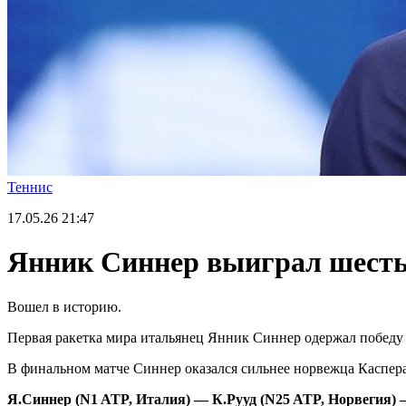
Теннис
17.05.26
21:47
Янник Синнер выиграл шесть
Вошел в историю.
Первая ракетка мира итальянец Янник Синнер одержал победу 
В финальном матче Синнер оказался сильнее норвежца Каспера 
Я.Синнер (
N
1
ATP
, Италия) — К.Рууд (
N
25
ATP
, Норвегия) —