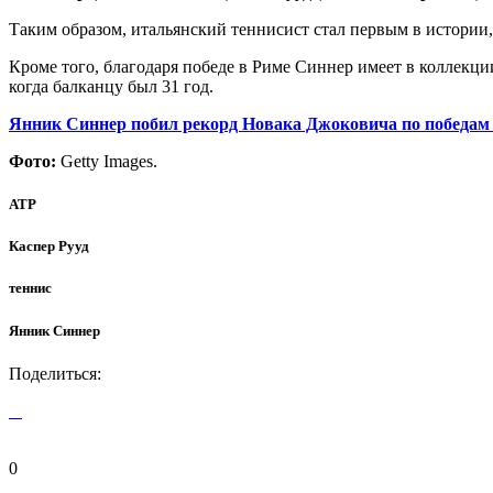
Таким образом, итальянский теннисист стал первым в истории,
Кроме того, благодаря победе в Риме Синнер имеет в коллекции
когда балканцу был 31 год.
Янник Синнер побил рекорд Новака Джоковича по победам 
Фото:
Getty Images.
ATP
Каспер Рууд
теннис
Янник Синнер
Поделиться:
0