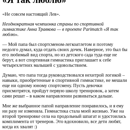
«Не совсем настоящий Лев».
Неоднократная чемпионка страны по спортивной
гимнастике Анна Травкова — в проекте Parimatch «Я так
люблю».
— Мой папа был спортсменом-легкоатлетом и поэтому
недолго думал, куда отдать своих дочек. Наверное, это был бы
его любимый вид спорта, но из детского сада туда еще не
берут, а вот спортивная гимнастика приглашает к себе
четырехлетних малышей с удовольствием.
Думаю, что папа тогда руководствовался нехитрой логикой –
навыки, приобретенные в спортивной гимнастике, не мешали
еще ни одному юному спортсмену. Пусть девочки
присмотрятся, пройдут первую школу тренировок, а затем
сами решат – в каком направлении развиваться дальше.
Мне же выбранное папой направление понравилось, и я ему
ни разу не изменяла. Гимнастика стала моей жизнью. Уже на
второй тренировке села на продольный шпагат и удостоилась
комплимента от тренеров. Это вдохновило, все дети любят,
когда их хвалят :)