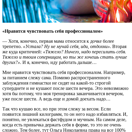
«Нравится чувствовать себя профессионалом»
— Хотя, конечно, первая мама относится к дочке более
трепетно.
«Устала? Ну не мучай себя, иди, отдохни»
. Вторая
же куда критичней:
«Тяжело? Ничего, надо пересилить себя.
Тяжело и твоим соперницам, но ты же хочешь стать лучше
других?»
. И я, конечно, иду работать дальше…
Мне нравится чувствовать себя профессионалом. Например,
за питанием слежу сама. Помимо распространенного
заблуждения гимнастки не сидят на какой-то строгой
супердиете и не кушают после шести вечера. Это невозможно
хотя бы потому, что моя тренировка заканчивается вечером,
уже после шести. А ведь еще и домой доехать надо…
Так что кушаю все, но при этом слежу за весом. Если
появится лишний килограмм, то он него надо избавляться. И,
понятно, не увлекаться фастфудом и мучным. На самом деле,
когда есть привычка держать себя в форме, то это не очень
сложно. Тем более, тут Ольга Николаевна права на все 100%