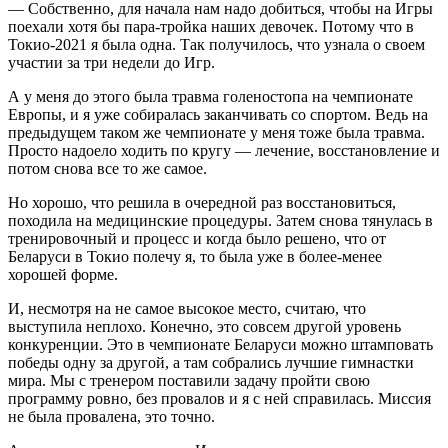
— Собственно, для начала нам надо добиться, чтобы на Игры
поехали хотя бы пара-тройка наших девочек. Потому что в
Токио-2021 я была одна. Так получилось, что узнала о своем
участии за три недели до Игр.
А у меня до этого была травма голеностопа на чемпионате
Европы, и я уже собиралась заканчивать со спортом. Ведь на
предыдущем таком же чемпионате у меня тоже была травма.
Просто надоело ходить по кругу — лечение, восстановление и
потом снова все то же самое.
Но хорошо, что решила в очередной раз восстановиться,
походила на медицинские процедуры. Затем снова тянулась в
тренировочный и процесс и когда было решено, что от
Беларуси в Токио полечу я, то была уже в более-менее
хорошей форме.
И, несмотря на не самое высокое место, считаю, что
выступила неплохо. Конечно, это совсем другой уровень
конкуренции. Это в чемпионате Беларуси можно штамповать
победы одну за другой, а там собрались лучшие гимнастки
мира. Мы с тренером поставили задачу пройти свою
программу ровно, без провалов и я с ней справилась. Миссия
не была провалена, это точно.