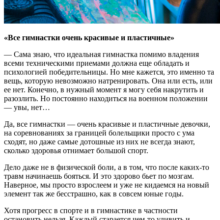
«Все гимнастки очень красивые и пластичные»
— Сама знаю, что идеальная гимнастка помимо владения
всеми техническими приемами должна еще обладать и
психологией победительницы. Но мне кажется, это именно та
вещь, которую невозможно натренировать. Она или есть, или
ее нет. Конечно, в нужный момент я могу себя накрутить и
разозлить. Но постоянно находиться на военном положении
— увы, нет…
Да, все гимнастки — очень красивые и пластичные девочки,
на соревнованиях за границей болельщики просто с ума
сходят, но даже самые дотошные из них не всегда знают,
сколько здоровья отнимает большой спорт.
Дело даже не в физической боли, а в том, что после каких-то
травм начинаешь бояться. И это здорово бьет по мозгам.
Наверное, мы просто взрослеем и уже не кидаемся на новый
элемент так же бесстрашно, как в совсем юные годы.
Хотя прогресс в спорте и в гимнастике в частности
остановить нельзя. Каждый старается чем-то удивить и