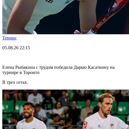
Теннис
05.08.26
22:15
Елена Рыбакина с трудом победила Дарью Касаткину на
турнире в Торонто
В трех сетах.