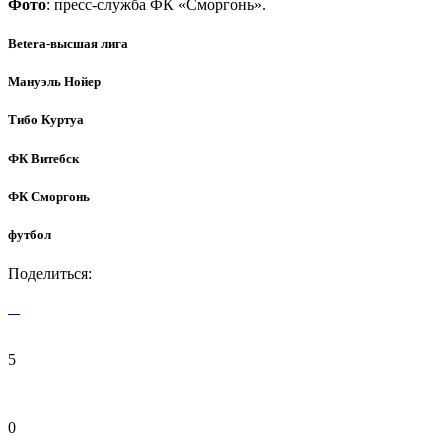
Фото
: пресс-служба ФК «Сморгонь».
Betera-высшая лига
Мануэль Нойер
Тибо Куртуа
ФК Витебск
ФК Сморгонь
футбол
Поделиться:
5
0