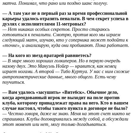
матча. Понимал, что рано или поздно шанс получу.
— А там уже не в первый раз за время профессиональной
карьеры удалось отразить пенальти. В чем секрет успеха в
дуэлях с исполнителями 11-метровых?
— Нет никаких особых секретов. Просто стараюсь
готовиться к пенальти. Смотрю, против кого мы играем
следующий матч, изучаю, кто у соперника может подойти к
«точке», и анализирую, куда они пробивают. Пока работает.
— На кого из звезд-вратарей равняетесь?
— В мире много хороших голкиперов. Но в первую очередь
назову двух. Это Мануэль Нойер — нравится, как немец
играет ногами. А второй — Тибо Куртуа. У нас с ним схожие
антропометрические данные, много общего. Есть чему
поучиться.
— Вам удалось «засушить» «Витебск». Обычное дело,
когда арендованный игрок не выходит на поле против
клуба, которому принадлежат права на него. Кто в вашем
случае настоял, чтобы такого пункта в договоре не было?
— Честно говоря, даже не знаю. Меня на этот счет никто не
спрашивал. Клубы договаривались между собой, а обсуждали
этот момент или нет, могу только догадываться.