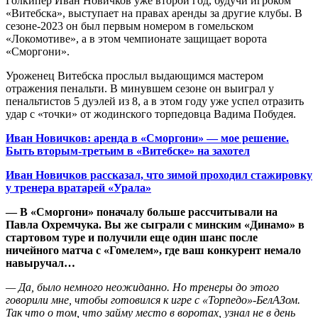
Голкипер Иван Новичков уже второй год, будучи игроком
«Витебска», выступает на правах аренды за другие клубы. В
сезоне-2023 он был первым номером в гомельском
«Локомотиве», а в этом чемпионате защищает ворота
«Сморгони».
Уроженец Витебска прослыл выдающимся мастером
отражения пенальти. В минувшем сезоне он выиграл у
пенальтистов 5 дуэлей из 8, а в этом году уже успел отразить
удар с «точки» от жодинского торпедовца Вадима Побудея.
Иван Новичков: аренда в «Сморгони» — мое решение.
Быть вторым-третьим в «Витебске» на захотел
Иван Новичков рассказал, что зимой проходил стажировку
у тренера вратарей «Урала»
— В «Сморгони» поначалу больше рассчитывали на
Павла Охремчука. Вы же сыграли с минским «Динамо» в
стартовом туре и получили еще один шанс после
ничейного матча с «Гомелем»
, где ваш конкурент
немало
навыручал…
— Да, было немного неожиданно. Но тренеры до этого
говорили мне, чтобы готовился к игре с «Торпедо»-БелАЗом.
Так что о том, что займу место в воротах, узнал не в день