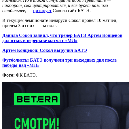
нагнетал. Но в такой ситуации не надо нервничать —
наоборот, сконцентрироваться, и все будет намного
стабильнее
, —
цитирует
Сокола сайт БАТЭ.
В текущем чемпионате Беларуси Сокол провел 10 матчей,
причем 3 из них — на ноль.
Данила Сокол заявил, что тренер БАТЭ Артем Концевой
дал втык в перерыве матча с «МЛ»
Артем Концевой: Сокол выручил БАТЭ
Футболисты БАТЭ получили три выходных дня после
победы над «МЛ»
Фото:
ФК БАТЭ.