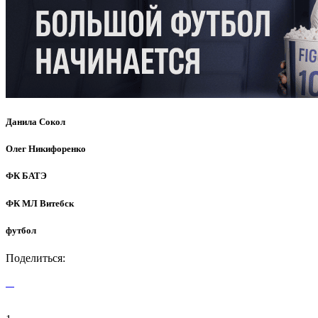
Данила Сокол
Олег Никифоренко
ФК БАТЭ
ФК МЛ Витебск
футбол
Поделиться: