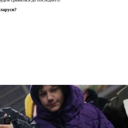
еларуси?