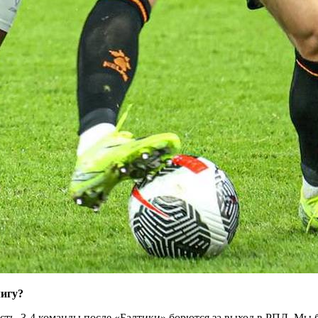
лигу?
ть, 3-4 команды после «Балтики» борются за выход в РПЛ. Мы б