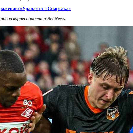
ражению «Урала» от «Спартака»
просов корреспондента
Bet
News
.