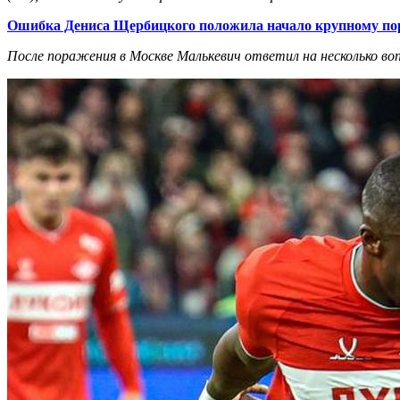
Ошибка Дениса Щербицкого положила начало крупному по
После поражения в Москве Малькевич ответил на несколько во