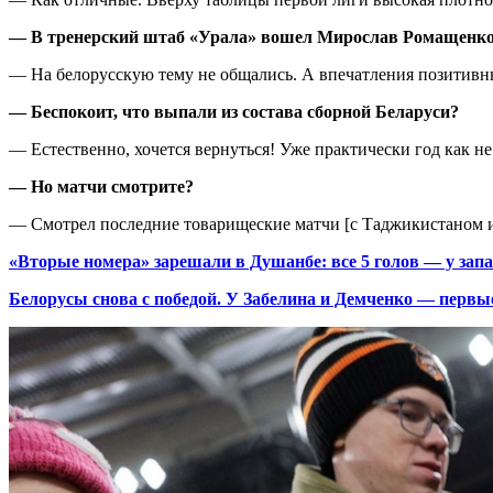
— В тренерский штаб «Урала» вошел Мирослав Ромащенко. 
— На белорусскую тему не общались. А впечатления позитив
— Беспокоит, что выпали из состава сборной Беларуси?
— Естественно, хочется вернуться! Уже практически год как не
— Но матчи смотрите?
— Смотрел последние товарищеские матчи [с Таджикистаном и
«Вторые номера» зарешали в Душанбе: все 5 голов — у зап
Белорусы снова с победой. У Забелина и Демченко — первы