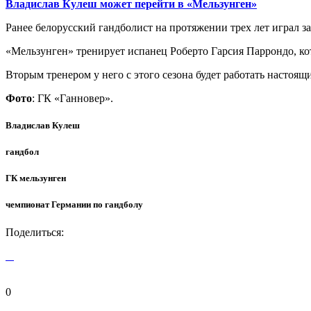
Владислав Кулеш может перейти в «Мельзунген»
Ранее белорусский гандболист на протяжении трех лет играл за
«Мельзунген» тренирует испанец Роберто Гарсия Паррондо, к
Вторым тренером у него с этого сезона будет работать настоя
Фото
: ГК «Ганновер».
Владислав Кулеш
гандбол
ГК мельзунген
чемпионат Германии по гандболу
Поделиться:
0