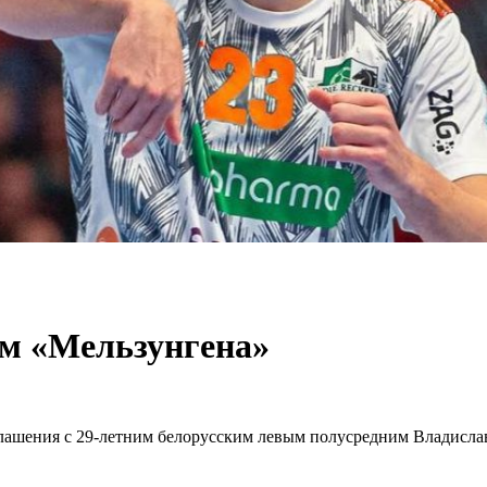
ом «Мельзунгена»
лашения с 29-летним белорусским левым полусредним Владислав