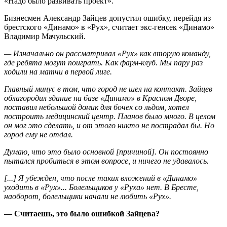
«Надо было развивать проект».
Бизнесмен Александр Зайцев допустил ошибку, перейдя из
брестского «Динамо» в «Рух», считает экс-генсек «Динамо»
Владимир Мачульский.
— Изначально он рассматривал «Рух» как вторую команду,
где ребята могут поиграть. Как фарм-клуб. Мы пару раз
ходили на матчи в первой лиге.
Главный минус в том, что город не шел на контакт. Зайцев
облагородил здание на базе «Динамо» в Красном Дворе,
поставил небольшой домик для бочек со льдом, хотел
построить медицинский центр. Планов было много. В целом
он мог это сделать, и от этого никто не пострадал бы. Но
город ему не отдал.
Думаю, что это было основной [причиной]. Он постоянно
пытался пробиться в этом вопросе, и ничего не удавалось.
[...] Я убежден, что после таких вложений в «Динамо»
уходить в «Рух»... Болельщиков у «Руха» нет. В Бресте,
наоборот, болельщики начали не любить «Рух».
— Считаешь, это было ошибкой Зайцева?