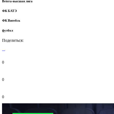
Betera-высшая лига
ФК БАТЭ
ФК Витебск
футбол
Поделиться:
0
0
0