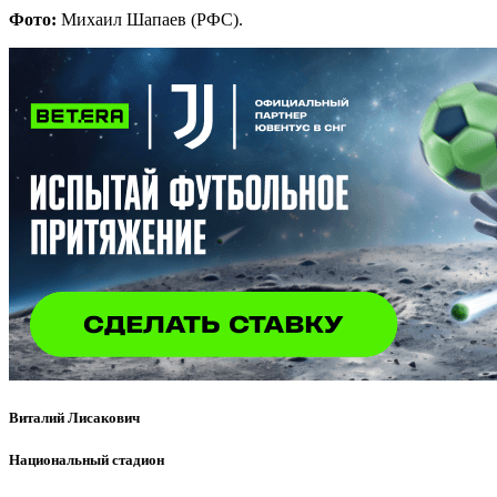
Фото:
Михаил Шапаев (РФС).
Виталий Лисакович
Национальный стадион