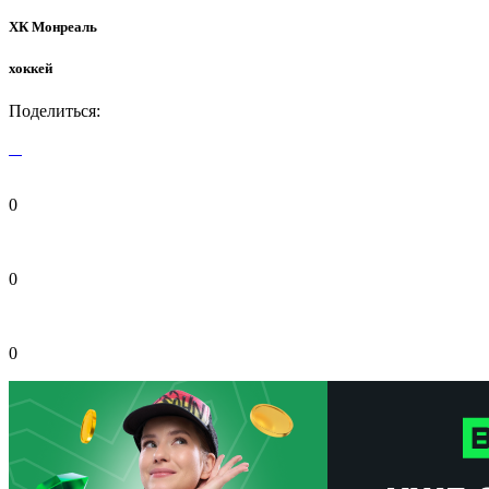
ХК Монреаль
хоккей
Поделиться:
0
0
0