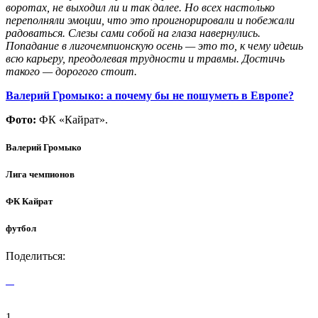
воротах, не выходил ли и так далее. Но всех настолько
переполняли эмоции, что это проигнорировали и побежали
радоваться. Слезы сами собой на глаза навернулись.
Попадание в лигочемпионскую осень — это то, к чему идешь
всю карьеру, преодолевая трудности и травмы. Достичь
такого — дорогого стоит.
Валерий Громыко: а почему бы не пошуметь в Европе?
Фото:
ФК «Кайрат».
Валерий Громыко
Лига чемпионов
ФК Кайрат
футбол
Поделиться:
1