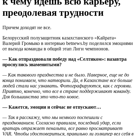
к чему идешь всю карьеру,
преодолевая трудности
Причем доходят не все.
Белорусский полузащитник казахстанского «Кайрата»
Валерий Громыко в интервью betnews.by поделился эмоциями
от выхода команды в общий этап Лиги чемпионов.
— Как отпраздновали победу над «Селтиком»: назавтра
проснулись знаменитыми?
— Как такового празднества и не было. Наверное, еще не до
конца понимаем, что натворили. Да, в Казахстане все больше
людей стали нас узнавать. Фотографируются, как с героями.
Приятно, конечно, что все в стране поддерживают команду.
Для большинства это что-то новое.
— Кажется, эмоции и сейчас не отпускают…
— Так я расскажу, что мы немного поспешили с
празднованием. Согласно правилам, последний удар, если
вратарь отражает пенальти, все равно просматривает
VAR. Чтобы удостовериться, правильно ли голкипер вел себя в