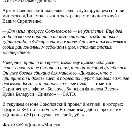
«Он уже боевая единица».
Артем Соколовский выделялся еще в дублирующем составе
минского «Динамо», заявил экс-тренер столичного клуба
Вадим Скрипченко.
— Для меня прогресс Соколовского — не удивление. Еще два
года назад мы обратили на него внимание, когда он был в
«Динамо-2», в дублирующем составе. Он уже там выделялся
своим рациональным ведением игры, исполнительским
мастерством.
Наверное, пришло то время, когда ему нужно себя уже
использовать и не думать о том, что он молодой футболист.
Он уже боевая единица для минского «Динамо», что в
принципе он и доказывает в последних турах, забивая важные
для команды голы и принося важные очки
, — отметил
Скрипченко в эфире «Беларусь 5» перед финалом Betera-
Кубка Беларуси «Динамо» — БАТЭ.
В текущем сезоне Соколовский провел 8 матчей, в которых
оформил 3+1 по «гол+пас». В недавнем дерби с брестским
«Динамо» (2:1) он сделал голевой дубль.
Фото:
ФК «Динамо-Минск».