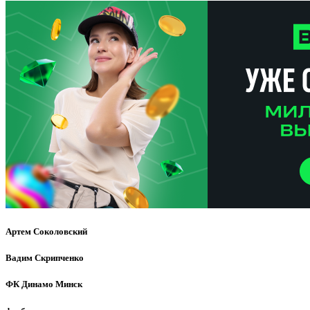
Артем Соколовский
Вадим Скрипченко
ФК Динамо Минск