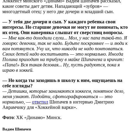
Хоккеист минского «Динамо» Вадим Шипачев рассказал,
какие советы дает детям. Нападающий «зубров» —
многодетный отец: у него две дочери и младший сын.
— У тебя две дочери и сын. У каждого ребенка свои
интересы. Но старшие девочки не могут не понимать, кто
их отец. Они наверняка слышат от сверстниц вопросы.
—
Мне как-то доходили слухи... Мол, у нас папа такой-то. Я
говорю: девочки, так не надо. Будьте поскромнее — и люди к
вам потянутся. Учу их, что никогда не надо понтоваться.
Своих детей надо воспитывать — это нормально. Иногда
Полина приходит на трибуну в майке Шипачева и кричит:
«Папа!» Вся такая деловая... Ну, пусть радуются, пока я
играю в хоккей.
— Но когда ты заходишь в школу к ним, ощущаешь на
себе взгляды?
— Детишки, которые занимаются хоккеем, понятное дело,
меня узнают. Подойти, сфотографироваться — это
нормально,
—
ответил
Шипачев в интервью Дмитрию
Аврамчику для «Хоккейной варки».
Фото
: ХК «Динамо» Минск.
Вадим Шипачев