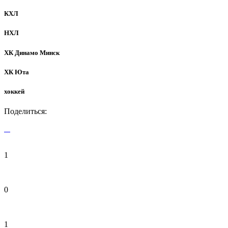
КХЛ
НХЛ
ХК Динамо Минск
ХК Юта
хоккей
Поделиться:
1
0
1