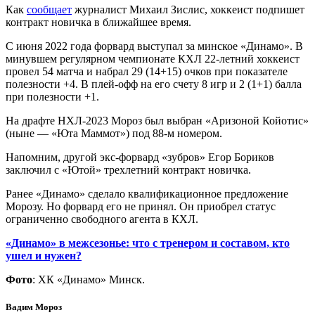
Как
сообщает
журналист Михаил Зислис, хоккеист подпишет
контракт новичка в ближайшее время.
С июня 2022 года форвард выступал за минское «Динамо». В
минувшем регулярном чемпионате КХЛ 22-летний хоккеист
провел 54 матча и набрал 29 (14+15) очков при показателе
полезности +4. В плей-офф на его счету 8 игр и 2 (1+1) балла
при полезности +1.
На драфте НХЛ-2023 Мороз был выбран «Аризоной Койотис»
(ныне — «Юта Маммот») под 88-м номером.
Напомним, другой экс-форвард «зубров» Егор Бориков
заключил с «Ютой» трехлетний контракт новичка.
Ранее «Динамо» сделало квалификационное предложение
Морозу. Но форвард его не принял. Он приобрел статус
ограниченно свободного агента в КХЛ.
«Динамо» в межсезонье: что с тренером и составом, кто
ушел и нужен?
Фото
: ХК «Динамо» Минск.
Вадим Мороз