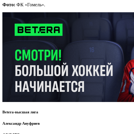
Фото:
ФК «Гомель».
Betera-высшая лига
Александр Ануфриев