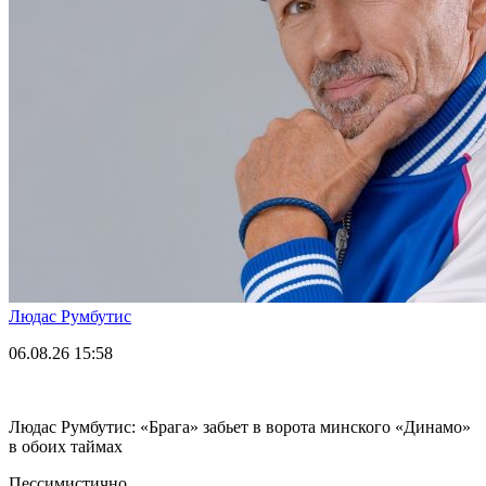
Людас Румбутис
06.08.26
15:58
Людас Румбутис: «Брага» забьет в ворота минского «Динамо»
в обоих таймах
Пессимистично.