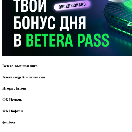
Betera-высшая лига
Александр Храпковский
Игорь Латош
ФК Ислочь
ФК Нафтан
футбол