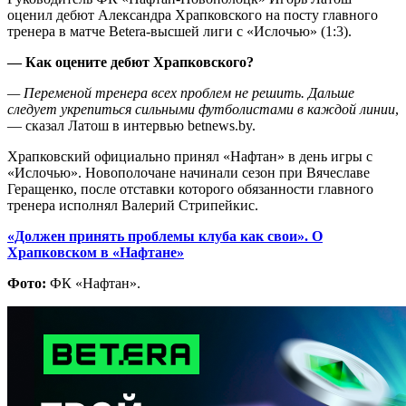
оценил дебют Александра Храпковского на посту главного
тренера в матче Betera-высшей лиги с «Ислочью» (1:3).
— Как оцените дебют Храпковского?
— Переменой тренера всех проблем не решить. Дальше
следует укрепиться сильными футболистами в каждой линии
,
— сказал Латош в интервью betnews.by.
Храпковский официально принял «Нафтан» в день игры с
«Ислочью». Новополочане начинали сезон при Вячеславе
Геращенко, после отставки которого обязанности главного
тренера исполнял Валерий Стрипейкис.
«Должен принять проблемы клуба как свои». О
Храпковском в «Нафтане»
Фото:
ФК «Нафтан».