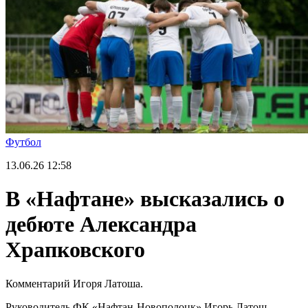
Футбол
13.06.26
12:58
В «Нафтане» высказались о
дебюте Александра
Храпковского
Комментарий Игоря Латоша.
Руководитель ФК «Нафтан-Новополоцк» Игорь Латош