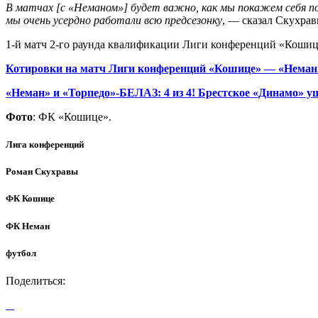
В матчах [с «Неманом»] будет важно, как мы покажем себя п
мы очень усердно работали всю предсезонку
, — сказал Скухра
1-й матч 2-го раунда квалификации Лиги конференций «Кошице
Котировки на матч Лиги конференций «Кошице» — «Неман
«Неман» и «Торпедо»-БЕЛАЗ: 4 из 4! Брестское «Динамо» у
Фото
: ФК «Кошице».
Лига конференций
Роман Скухравы
ФК Кошице
ФК Неман
футбол
Поделиться: