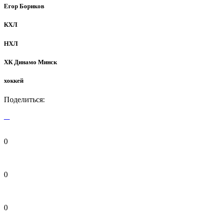
Егор Бориков
КХЛ
НХЛ
ХК Динамо Минск
хоккей
Поделиться:
0
0
0