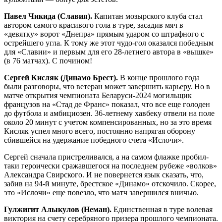
Павел Чикида (Славия).
Капитан мозырского клуба стал
автором самого красивого гола в туре, засадив мяч в
«девятку» ворот «Днепра» прямым ударом со штрафного с
острейшего угла. К тому же этот чудо-гол оказался победным
для «Славии» и первым для его 28-летнего автора в «вышке»
(в 76 матчах). С почином!
Сергей Кисляк (Динамо Брест).
В конце прошлого года
были разговоры, что ветеран может завершить карьеру. Но в
матче открытия чемпионата Беларуси-2024 могильщик
французов на «Стад де Франс» показал, что все еще голоден
до футбола и амбициозен. 36-летнему хавбеку отвели на поле
около 20 минут с учетом компенсированных, но за это время
Кисляк успел много всего, постоянно напрягая оборону
сбившейся на удержание победного счета «Ислочи».
Сергей сначала пристреливался, а на самом флажке пробил-
таки героически сражавшегося на последнем рубеже «волков»
Александра Свирского. И не повернется язык сказать, что,
забив на 94-й минуте, брестское «Динамо» отскочило. Скорее,
это «Ислочи» еще повезло, что матч завершился вничью.
Гулжигит Алыкулов (Неман).
Единственная в туре волевая
виктория на счету серебряного призера прошлого чемпионата.