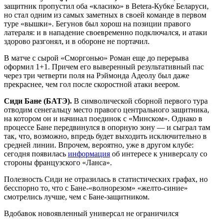
защитник пропустил оба «класико» в Betera-Кубке Беларуси,
но стал одним из самых заметных в своей команде в первом
туре «вышки». Бегунов был хорош на позиции правого
латераля: и в нападение своевременно подключался, и атаки
здорово разгонял, и в обороне не портачил.
В матче с сырой «Сморгонью» Роман еще до перерыва
оформил 1+1. Причем его выверенный результативный пас
через три четверти поля на Рэймонда Адеолу был даже
прекраснее, чем гол после скоростной атаки веером.
Сиди Бане (БАТЭ).
В символической сборной первого тура
отводим сенегальцу место правого центрального защитника,
на котором он и начинал поединок с «Минском». Однако в
процессе Бане передвинулся в опорную зону — и сыграл там
так, что, возможно, впредь будет выходить исключительно в
средней линии. Впрочем, вероятно, уже в другом клубе:
сегодня появилась
информация
об интересе к универсалу со
стороны французского «Ланса».
Полезность Сиди не отразилась в статистических графах, но
бесспорно то, что с Бане-«волнорезом» «желто-синие»
смотрелись лучше, чем с Бане-защитником.
Вдобавок новоявленный универсал не ограничился