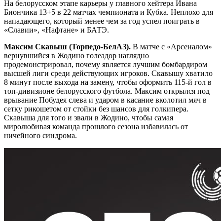
На белорусском этапе карьеры у главного хейтера Ивана
Биончика 13+5 в 22 матчах чемпионата и Кубка. Неплохо для
нападающего, который менее чем за год успел поиграть в
«Славии», «Нафтане» и БАТЭ.
Максим Скавыш (Торпедо-БелАЗ).
В матче с «Арсеналом»
вернувшийся в Жодино голеадор наглядно
продемонстрировал, почему является лучшим бомбардиром
высшей лиги среди действующих игроков. Скавышу хватило
8 минут после выхода на замену, чтобы оформить 115-й гол в
топ-дивизионе белорусского футбола. Максим открылся под
врывание Побудея слева и ударом в касание вколотил мяч в
сетку рикошетом от стойки без шансов для голкипера.
Скавыша для того и звали в Жодино, чтобы самая
миролюбивая команда прошлого сезона избавилась от
ничейного синдрома.