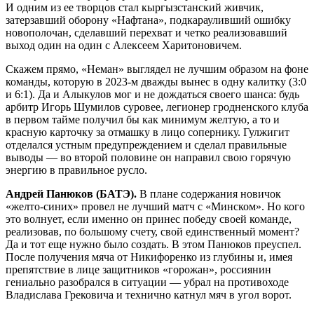
И одним из ее творцов стал кыргызстанский живчик,
затерзавший оборону «Нафтана», подкарауливший ошибку
новополочан, сделавший перехват и четко реализовавший
выход один на один с Алексеем Харитоновичем.
Скажем прямо, «Неман» выглядел не лучшим образом на фоне
команды, которую в 2023-м дважды вынес в одну калитку (3:0
и 6:1). Да и Алыкулов мог и не дождаться своего шанса: будь
арбитр Игорь Шумилов суровее, легионер гродненского клуба
в первом тайме получил бы как минимум желтую, а то и
красную карточку за отмашку в лицо сопернику. Гулжигит
отделался устным предупреждением и сделал правильные
выводы — во второй половине он направил свою горячую
энергию в правильное русло.
Андрей Панюков (БАТЭ).
В плане содержания новичок
«желто-синих» провел не лучший матч с «Минском». Но кого
это волнует, если именно он принес победу своей команде,
реализовав, по большому счету, свой единственный момент?
Да и тот еще нужно было создать. В этом Панюков преуспел.
После получения мяча от Никифоренко из глубины и, имея
препятствие в лице защитников «горожан», россиянин
гениально разобрался в ситуации — убрал на противоходе
Владислава Грековича и технично катнул мяч в угол ворот.