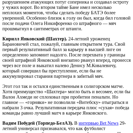
разрушением атакующих потуг соперника и создавал остроту
у чужих ворот. Во втором тайме Бане имел несколько
неплохих моментов, чтобы сделать победу БАТЭ более
уверенной. Особенно близок к голу он был, когда бил головой
после подачи Олега Никифоренко со штрафного — мяч
прошмыгнул в сантиметрах от штанги.
Кирилл Янковский (Шахтер).
24-летний уроженец
Барановичей стал, пожалуй, главным открытием тура. Свой
первый результативный балл за карьеру в высшей лиге он
определенно запомнит надолго. После перехвата у границы
своей штрафной Янковский внезапно рванул вперед, пронесся
через все поле и выкатил налево Денису М.Ковалевичу,
который совершил бы преступление, если бы не
аккумулировал старания партнера в забитый мяч.
Этот гол так и остался единственным в солигорском матче.
Хотя преимущество «Шахтера» могло быть и весомее, если бы
Валон Ахмеди не сплоховал при пробитии пенальти. Но
главное — «горняки» не позволили «Витебску» отыграться и
набрали 3 очка. Результативная передача плюс «сухая» победа
команды равно лучший матч в карьере Янковского.
Вадим Побудей (Торпедо-БелАЗ).
В
интервью Bet News
29-
летний универсал признавался, что как футболист