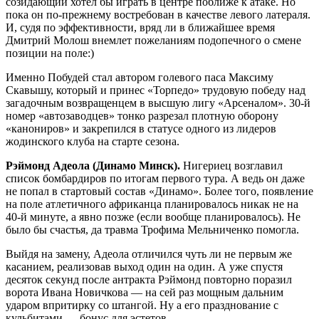
созидающий хотел бы играть в центре поближе к атаке. Но
пока он по-прежнему востребован в качестве левого латераля.
И, судя по эффективности, вряд ли в ближайшее время
Дмитрий Молош внемлет пожеланиям подопечного о смене
позиции на поле:)
Именно Побудей стал автором голевого паса Максиму
Скавышу, который и принес «Торпедо» трудовую победу над
загадочным возвращенцем в высшую лигу «Арсеналом». 30-й
номер «автозаводцев» тонко разрезал плотную оборону
«канониров» и закрепился в статусе одного из лидеров
жодинского клуба на старте сезона.
Рэймонд Адеола (Динамо Минск).
Нигериец возглавил
список бомбардиров по итогам первого тура. А ведь он даже
не попал в стартовый состав «Динамо». Более того, появление
на поле атлетичного африканца планировалось никак не на
40-й минуте, а явно позже (если вообще планировалось). Не
было бы счастья, да травма Трофима Мельниченко помогла.
Выйдя на замену, Адеола отличился чуть ли не первым же
касанием, реализовав выход один на один. А уже спустя
десяток секунд после антракта Рэймонд повторно поразил
ворота Ивана Новичкова — на сей раз мощным дальним
ударом впритирку со штангой. Ну а его празднование с
кульбитами — бонус для эстетов.