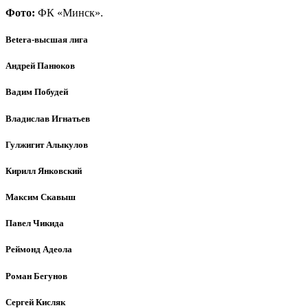
Фото:
ФК «Минск».
Betera-высшая лига
Андрей Панюков
Вадим Побудей
Владислав Игнатьев
Гулжигит Алыкулов
Кирилл Янковский
Максим Скавыш
Павел Чикида
Реймонд Адеола
Роман Бегунов
Сергей Кисляк