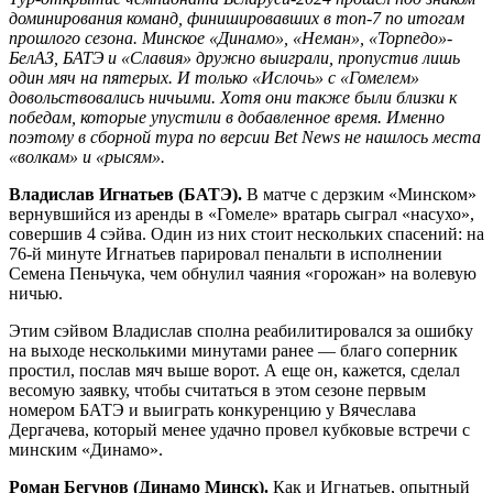
доминирования команд, финишировавших в топ-7 по итогам
прошлого сезона. Минское «Динамо», «Неман», «Торпедо»-
БелАЗ, БАТЭ и «Славия» дружно выиграли, пропустив лишь
один мяч на пятерых. И только «Ислочь» с «Гомелем»
довольствовались ничьими. Хотя они также были близки к
победам, которые упустили в добавленное время. Именно
поэтому в сборной тура по версии
Bet
News
не нашлось места
«волкам» и «рысям».
Владислав Игнатьев (БАТЭ).
В матче с дерзким «Минском»
вернувшийся из аренды в «Гомеле» вратарь сыграл «насухо»,
совершив 4 сэйва. Один из них стоит нескольких спасений: на
76-й минуте Игнатьев парировал пенальти в исполнении
Семена Пеньчука, чем обнулил чаяния «горожан» на волевую
ничью.
Этим сэйвом Владислав сполна реабилитировался за ошибку
на выходе несколькими минутами ранее — благо соперник
простил, послав мяч выше ворот. А еще он, кажется, сделал
весомую заявку, чтобы считаться в этом сезоне первым
номером БАТЭ и выиграть конкуренцию у Вячеслава
Дергачева, который менее удачно провел кубковые встречи с
минским «Динамо».
Роман Бегунов (Динамо Минск).
Как и Игнатьев, опытный