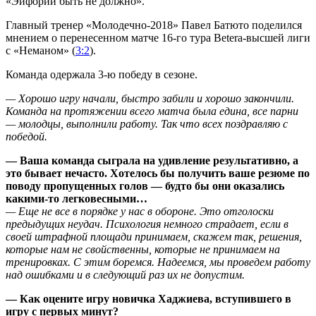
«Эйфории быть не должно».
Главный тренер «Молодечно-2018» Павел Батюто поделился
мнением о перенесенном матче 16-го тура Betera-высшей лиги
с «Неманом» (
3:2
).
Команда одержала 3-ю победу в сезоне.
— Хорошо игру начали, быстро забили и хорошо закончили.
Команда на протяжении всего матча была едина, все парни
— молодцы, выполнили работу. Так что всех поздравляю с
победой.
— Ваша команда сыграла на удивление результативно, а
это бывает нечасто. Хотелось бы получить ваше резюме по
поводу пропущенных голов — будто бы они оказались
какими-то легковесными…
— Еще не все в порядке у нас в обороне. Это отголоски
предыдущих неудач. Психология немного страдает, если в
своей штрафной площади принимаем, скажем так, решения,
которые нам не свойственны, которые не принимаем на
тренировках. С этим боремся. Надеемся, мы проведем работу
над ошибками и в следующий раз их не допустим.
— Как оцените игру новичка Хаджиева, вступившего в
игру с первых минут?