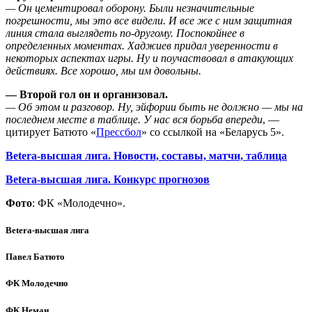
— Он цементировал оборону. Были незначительные
погрешности, мы это все видели. И все же с ним защитная
линия стала выглядеть по-другому. Поспокойнее в
определенных моментах. Хаджиев придал уверенности в
некоторых аспектах игры. Ну и поучаствовал в атакующих
действиях. Все хорошо, мы им довольны.
— Второй гол он и организовал.
— Об этом и разговор. Ну, эйфории быть не должно — мы на
последнем месте в таблице. У нас вся борьба впереди
, —
цитирует Батюто «
Прессбол
» со ссылкой на «Беларусь 5».
Betera-высшая лига. Новости, составы, матчи, таблица
Betera-высшая лига. Конкурс прогнозов
Фото
: ФК «Молодечно».
Betera-высшая лига
Павел Батюто
ФК Молодечно
ФК Неман