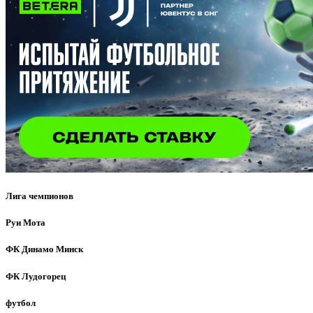
Лига чемпионов
Руи Мота
ФК Динамо Минск
ФК Лудогорец
футбол