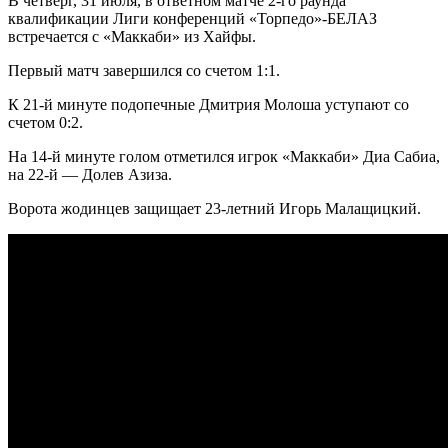
В четверг, 31 июля, в ответном матче 2-го раунда
квалификации Лиги конференций «Торпедо»-БЕЛАЗ
встречается с «Маккаби» из Хайфы.
Первый матч завершился со счетом 1:1.
К 21-й минуте подопечные Дмитрия Молоша уступают со
счетом 0:2.
На 14-й минуте голом отметился игрок «Маккаби» Диа Сабиа,
на 22-й — Долев Азиза.
Ворота жодинцев защищает 23-летний Игорь Малащицкий.