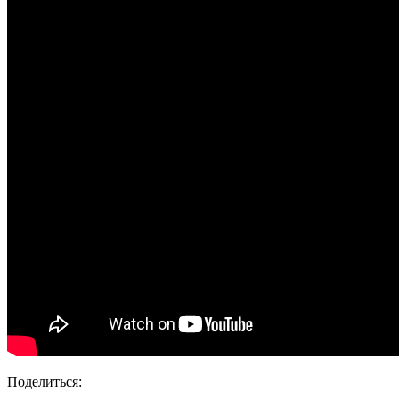
Поделиться: