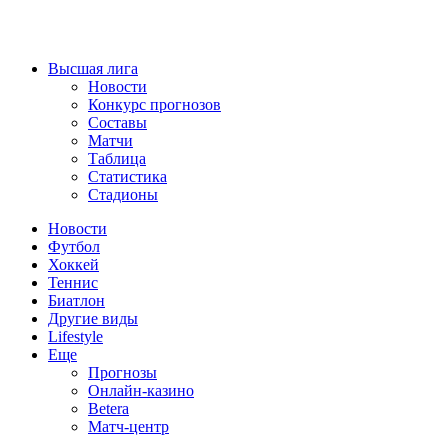
Высшая лига
Новости
Конкурс прогнозов
Составы
Матчи
Таблица
Статистика
Стадионы
Новости
Футбол
Хоккей
Теннис
Биатлон
Другие виды
Lifestyle
Еще
Прогнозы
Онлайн-казино
Betera
Матч-центр