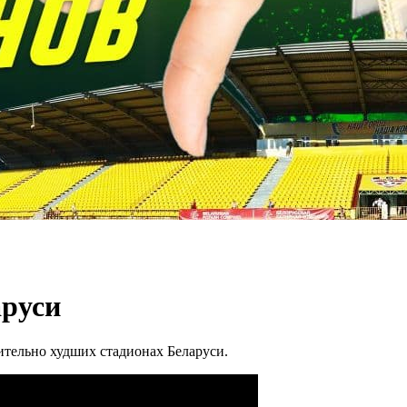
аруси
вительно худших стадионах Беларуси.