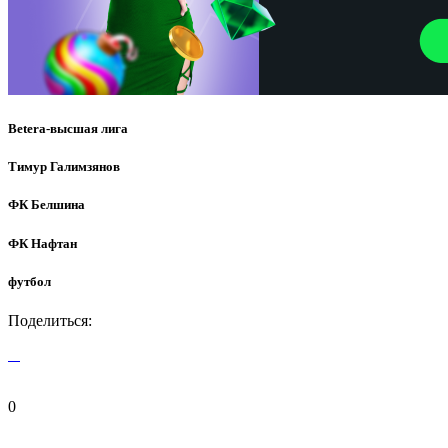
Betera-высшая лига
Тимур Галимзянов
ФК Белшина
ФК Нафтан
футбол
Поделиться:
0