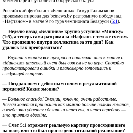
Комментарий футболиста бобруйского клуба.
Российский футболист «Белшины» Тимур Галимзянов
прокомментировал для betnews.by разгромную победу над
«Нафтаном» в матче 9-го тура чемпионата Беларуси (
5:1
).
— Неделю назад «Белшина» крупно уступила «Минску»
(1:5), а теперь сама разгромила «Нафтан» с тем же счетом.
Что произошло внутри коллектива за эти дни? Как
удалось так преобразиться?
— Внутри команды все прекрасно понимали, что в матче с
«Минском» итоговый счет был совсем не по игре. Спокойно
проанализировали ошибки и планомерно готовились к
следующей встрече.
— Поздравляем с дебютным голом и результативной
передачей! Какие эмоции?
— Большое спасибо! Эмоции, конечно, очень радостные.
Всегда хочется приносить как можно больше пользы команде,
а когда это удается сделать и через гол, и через передачу —
это приятно вдвойне.
— Счет 5:1 отражает реальную картину происходившего
на поле, или это был просто день тотальной реализации?