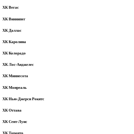
ХК Вегас
ХК Виннипег
ХК Даллас
ХК Каролина
ХК Колорадо
ХК Лос-Анджелес
ХК Миннесота
ХК Монреаль
ХК Нью-Джерси Рокитс
ХК Оттава
ХК Сент-Луис
ХК Торонто