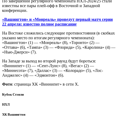
По завершении регулярного чемпионата НХЛ-2024/25 стали
известны все пары плей-офф в Восточной и Западной
конференции.
«Вашингтон» и «Монреаль» проведут первый матч серии
22 апреля: известно полное расписание
На Востоке сложились следующие противостояния (в скобках
указано место по итогам регулярного чемпионата):
«Вашингтон» (1) — «Монреаль» (8), «Торонто» (2) —
«Оттава» (6), «Тампа» (3) — «Флорида» (5), «Каролина» (4) —
«Нью-Джерси» (7).
На Западе за выход во второй раунд будут бороться:
«Виннипег» (1) — «Сент-Луис» (8), «Вегас» (2) —
«Миннесота» (7), «Даллас» (3) — «Колорадо» (5), «Лос-
Анджелес» (4) — «Эдмонтон» (6).
Фото
: страница ХК «Виннипег» в сети Х.
Кубок Стэнли
НХЛ
ХК Вашингтон