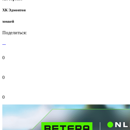
ХК Эдмонтон
хоккей
Поделиться:
0
0
0