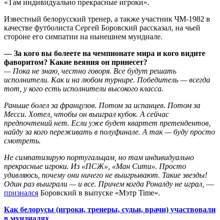
«Там индивидуально прекрасные игроки».
Известный белорусский тренер, а также участник ЧМ-1982 в
качестве футболиста Сергей Боровский рассказал, на чьей
стороне его симпатии на нынешнем мундиале.
— За кого вы болеете на чемпионате мира и кого видите
фаворитом? Какие веяния он принесет?
— Пока не знаю, честно говоря. Все будут решать
исполнители. Как и на любом турнире. Победитель — всегда
тот, у кого есть исполнители высокого класса.
Раньше болел за французов. Потом за испанцев. Потом за
Месси. Хотел, чтобы он выиграл кубок. А сейчас
предпочтений нет. Если уже будет квартет претендентов,
найду за кого переживать в полуфинале. А так — буду просто
смотреть.
Не симпатизирую португальцам, но там индивидуально
прекрасные игроки. Из «ПСЖ», «Ман Сити». Просто
удивляюсь, почему они ничего не выигрывают. Такие звезды!
Один раз выиграли — и все. Причем когда Роналду не играл,
—
признался
Боровский в выпуске «Мэтр Time».
Как белорусы (игроки, тренеры, судьи, врачи) участвовали
в мундиалях