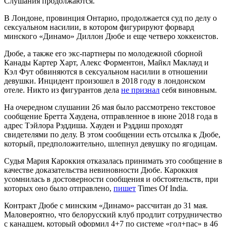
Слушания продолжаются.
В Лондоне, провинция Онтарио, продолжается суд по делу о
сексуальном насилии, в котором фигурируют форвард
минского «Динамо» Диллон Дюбе и еще четверо хоккеистов.
Дюбе, а также его экс-партнеры по молодежной сборной
Канады Картер Харт, Алекс Форментон, Майкл Маклауд и
Кэл Фут обвиняются в сексуальном насилии в отношении
девушки. Инцидент произошел в 2018 году в лондонском
отеле. Никто из фигурантов дела
не признал
себя виновным.
На очередном слушании 26 мая было рассмотрено текстовое
сообщение Бретта Хаудена, отправленное в июне 2018 года в
адрес Тэйлора Рэддиша. Хауден и Рэддиш проходят
свидетелями по делу. В этом сообщении есть отсылка к Дюбе,
который, предположительно, шлепнул девушку по ягодицам.
Судья Мария Кароккия отказалась принимать это сообщение в
качестве доказательства невиновности Дюбе. Кароккия
усомнилась в достоверности сообщения и обстоятельств, при
которых оно было отправлено,
пишет
Times Of India.
Контракт Дюбе с минским «Динамо» рассчитан до 31 мая.
Маловероятно, что белорусский клуб продлит сотрудничество
с канадцем, который оформил 4+7 по системе «гол+пас» в 46