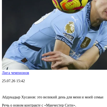
Лига чемпионов
25.07.26
15:42
Абдукадыр Хусанов: это великий день для меня и моей семьи
Речь о новом контракте с «Манчестер Сити».