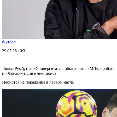
Футбол
29.07.26
10:31
Людас Румбутис: «Университатя», обыгравшая «МЛ», пройдет
и «Левски» в Лиге чемпионов
Несмотря на поражение в первом матче.