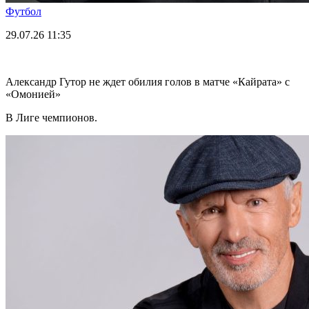
Футбол
29.07.26
11:35
Александр Гутор не ждет обилия голов в матче «Кайрата» с
«Омонией»
В Лиге чемпионов.