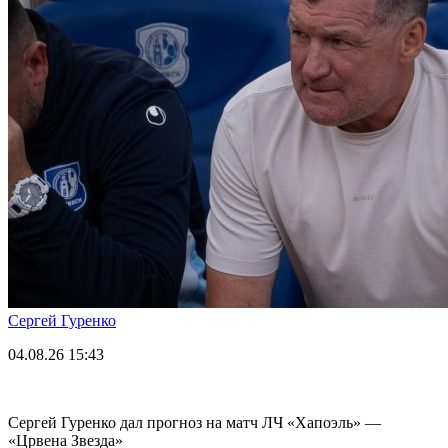
Сергей Гуренко
04.08.26
15:43
Сергей Гуренко дал прогноз на матч ЛЧ «Хапоэль» —
«Црвена Звезда»